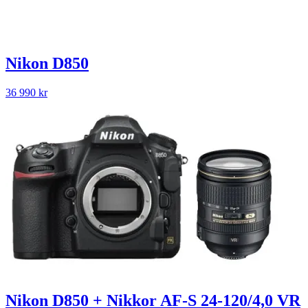
Nikon D850
36 990
kr
Nikon D850 + Nikkor AF-S 24-120/4,0 VR