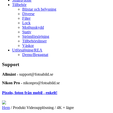
SmartPhone
Tillbehör
Blixtar och belysning
Diverse
Filter
Lock
Motljusskydd
Stativ
Strömförsörjning
Tillbehörslinser
Väskor
Utförsäljning/REA
Demo/Begagnat
Support
Allmänt -
support@fotoabild.se
Nikon Pro -
nikonpro@fotoabild.se
Pixolo, foton från mobil - enkelt!
Hem
/ Produkt Videoupplösning / 4K + lägre