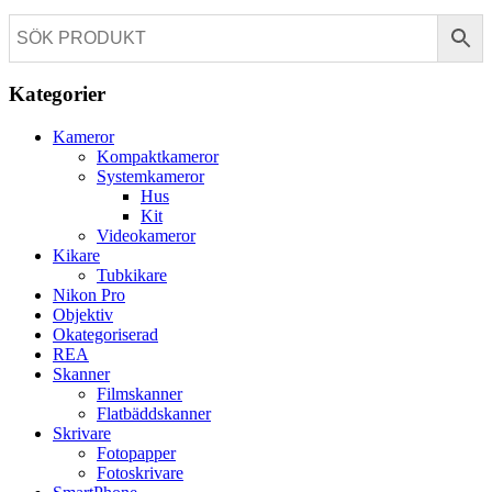
Kategorier
Kameror
Kompaktkameror
Systemkameror
Hus
Kit
Videokameror
Kikare
Tubkikare
Nikon Pro
Objektiv
Okategoriserad
REA
Skanner
Filmskanner
Flatbäddskanner
Skrivare
Fotopapper
Fotoskrivare