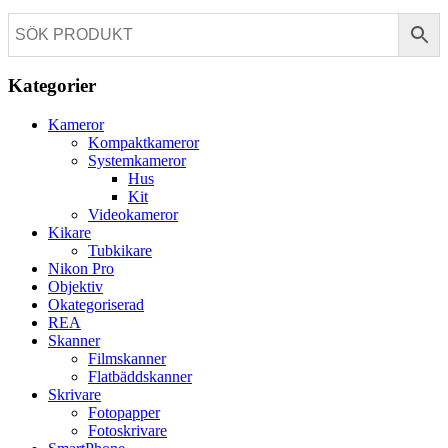
Kategorier
Kameror
Kompaktkameror
Systemkameror
Hus
Kit
Videokameror
Kikare
Tubkikare
Nikon Pro
Objektiv
Okategoriserad
REA
Skanner
Filmskanner
Flatbäddskanner
Skrivare
Fotopapper
Fotoskrivare