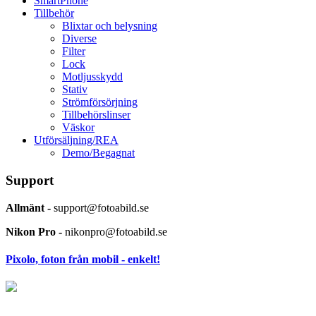
SmartPhone
Tillbehör
Blixtar och belysning
Diverse
Filter
Lock
Motljusskydd
Stativ
Strömförsörjning
Tillbehörslinser
Väskor
Utförsäljning/REA
Demo/Begagnat
Support
Allmänt -
support@fotoabild.se
Nikon Pro -
nikonpro@fotoabild.se
Pixolo, foton från mobil - enkelt!