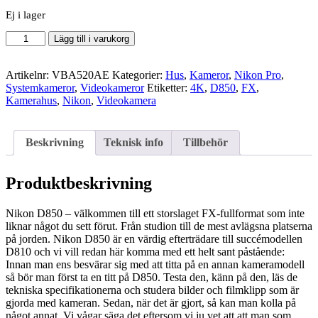
Ej i lager
Nikon
Lägg till i varukorg
D850
mängd
Artikelnr:
VBA520AE
Kategorier:
Hus
,
Kameror
,
Nikon Pro
,
Systemkameror
,
Videokameror
Etiketter:
4K
,
D850
,
FX
,
Kamerahus
,
Nikon
,
Videokamera
Beskrivning
Teknisk info
Tillbehör
Produktbeskrivning
Nikon D850 – välkommen till ett storslaget FX-fullformat som inte
liknar något du sett förut. Från studion till de mest avlägsna platserna
på jorden. Nikon D850 är en värdig efterträdare till succémodellen
D810 och vi vill redan här komma med ett helt sant påstående:
Innan man ens besvärar sig med att titta på en annan kameramodell
så bör man först ta en titt på D850. Testa den, känn på den, läs de
tekniska specifikationerna och studera bilder och filmklipp som är
gjorda med kameran. Sedan, när det är gjort, så kan man kolla på
något annat. Vi vågar säga det eftersom vi ju vet att att man som