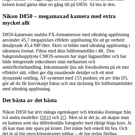
kräsen kund gärna tittar en gång till på D850. Så bra är den.
Nikon D850 – megamaxad kamera med extra
mycket allt
D850-kamerans snabba FX-formatsensor med ultrahög upplösning
använder 45,7 megapixlars effektiv upplösning för att ge oerhört
detaljerade 45,4 MP-filer. Skriv ut bilder med ultrahög upplösning i
ultrastora format. Filma med äkta fullformatsfilm i 4K. Den
bakgrundsupplysta CMOS-sensorn har inget lågpassfilter och har
både integrerade mikrolinser utan mellanrum och
antireflexbehandling. Inkommande ljus når fotodioderna på ett mer
effektivt sätt, vilket ger dig enastående detaljer och ett stort
dynamiskt omfång. AF-systemet med 153 punkter, ett arv från D5,
gör att du får knivskarpt fokus och stor täckning för fullformatsbilder
med ultrahög upplösning.
Det bästa av det bästa
Nikon D850 har ärvt många egenskaper och tekniska lösningar från
två andra modeller:
D810
och
D5
. Men så är det ju, att skapar man
en kamera som ska tillfredsställa fotografer med riktigt höga krav, Ja
då kan man inte spara på krutet. Det måste helt enkelt bli bra. Och
det är så här utvecklingsteamet jobbar – de har redan färdiga