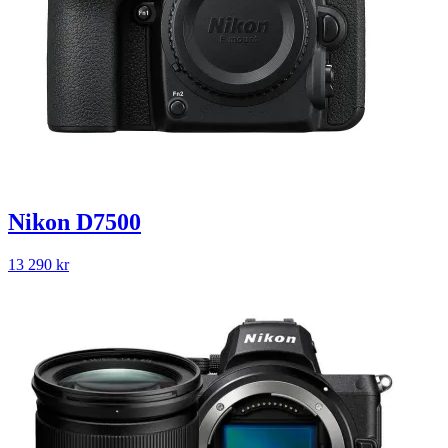
Nikon D7500
13 290
kr