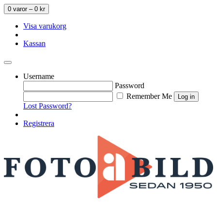
0 varor –
0
kr
Visa varukorg
Kassan
Username
Password
Remember Me
Lost Password?
Registrera