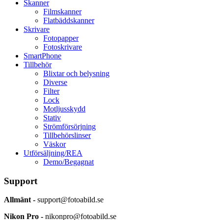
Skanner
Filmskanner
Flatbäddskanner
Skrivare
Fotopapper
Fotoskrivare
SmartPhone
Tillbehör
Blixtar och belysning
Diverse
Filter
Lock
Motljusskydd
Stativ
Strömförsörjning
Tillbehörslinser
Väskor
Utförsäljning/REA
Demo/Begagnat
Support
Allmänt -
support@fotoabild.se
Nikon Pro -
nikonpro@fotoabild.se