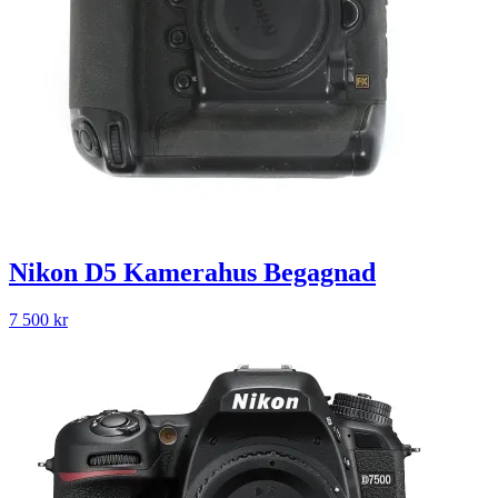
Nikon D5 Kamerahus Begagnad
7 500
kr