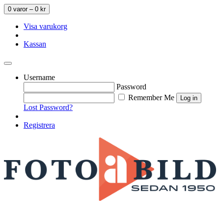
0 varor –
0
kr
Visa varukorg
Kassan
Username
Password
Remember Me
Lost Password?
Registrera