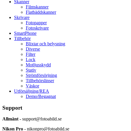
Skanner
Filmskanner
Flatbäddskanner
Skrivare
Fotopapper
Fotoskrivare
SmartPhone
Tillbehör
Blixtar och belysning
Diverse
Filter
Lock
Motljusskydd
Stativ
Strömförsörjning
Tillbehörslinser
Väskor
Utförsäljning/REA
Demo/Begagnat
Support
Allmänt -
support@fotoabild.se
Nikon Pro -
nikonpro@fotoabild.se