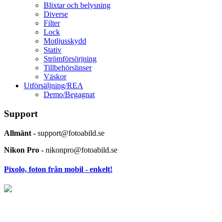
Blixtar och belysning
Diverse
Filter
Lock
Motljusskydd
Stativ
Strömförsörjning
Tillbehörslinser
Väskor
Utförsäljning/REA
Demo/Begagnat
Support
Allmänt -
support@fotoabild.se
Nikon Pro -
nikonpro@fotoabild.se
Pixolo, foton från mobil - enkelt!