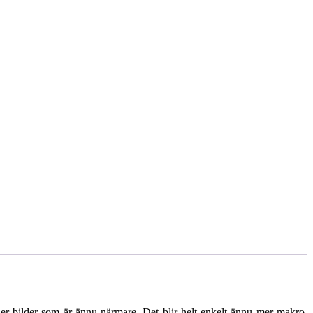
 bilder som är ännu närmare. Det blir helt enkelt ännu mer makro.