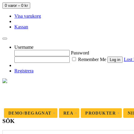
0 varor –
0
kr
Visa varukorg
Kassan
Username
Password
Remember Me
Lost
Registrera
DEMO/BEGAGNAT
REA
PRODUKTER
NI
SÖK