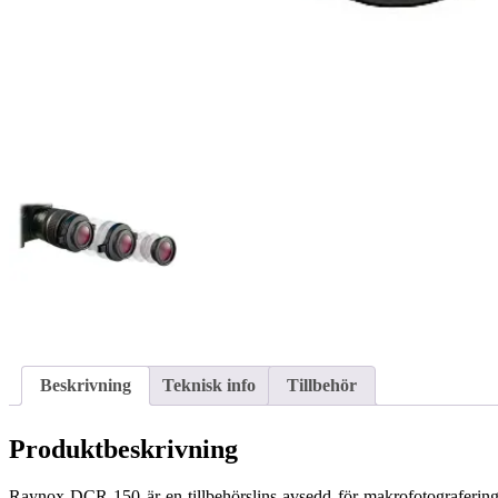
Beskrivning
Teknisk info
Tillbehör
Produktbeskrivning
Raynox DCR-150 är en tillbehörslins avsedd för makrofotograferin