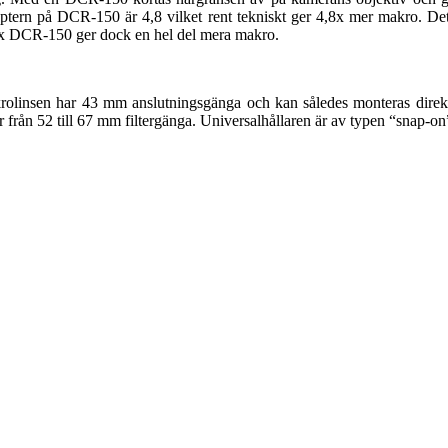
optern på DCR-150 är 4,8 vilket rent tekniskt ger 4,8x mer makro. Det 
ox DCR-150 ger dock en hel del mera makro.
krolinsen har 43 mm anslutningsgänga och kan således monteras direk
rån 52 till 67 mm filtergänga. Universalhållaren är av typen “snap-on”, 