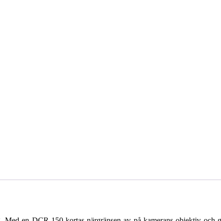
g. Med en DCR-150 kortas närgränsen av på kamerans objektiv och ger