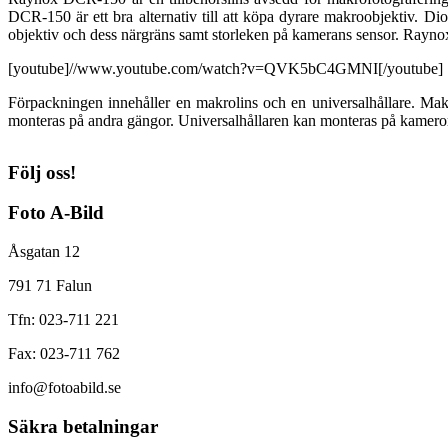
DCR-150 är ett bra alternativ till att köpa dyrare makroobjektiv. Di
objektiv och dess närgräns samt storleken på kamerans sensor. Rayn
[youtube]//www.youtube.com/watch?v=QVK5bC4GMNI[/youtube]
Förpackningen innehåller en makrolins och en universalhållare. Ma
monteras på andra gängor. Universalhållaren kan monteras på kameror f
Följ oss!
Foto A-Bild
Åsgatan 12
791 71 Falun
Tfn: 023-711 221
Fax: 023-711 762
info@fotoabild.se
Säkra betalningar