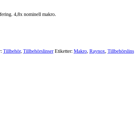
afering. 4,8x nominell makro.
r:
Tillbehör
,
Tillbehörslinser
Etiketter:
Makro
,
Raynox
,
Tillbehörslins