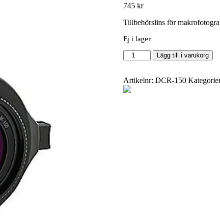
745
kr
Tillbehörslins för makrofotogr
Ej i lager
Raynox
Lägg till i varukorg
DCR-
150
mängd
Artikelnr:
DCR-150
Kategorie