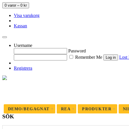
0 varor –
0
kr
Visa varukorg
Kassan
Username
Password
Remember Me
Lost
Registrera
DEMO/BEGAGNAT
REA
PRODUKTER
NI
SÖK