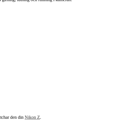
atchar den din
Nikon Z
.