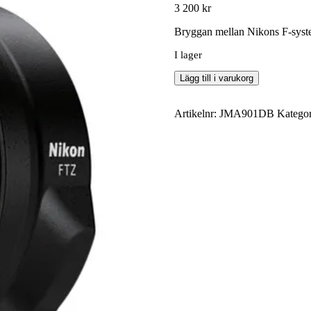
3 200
kr
Bryggan mellan Nikons F-syst
I lager
Nikon
Lägg till i varukorg
FTZ-
adapter
begagnad
Artikelnr:
JMA901DB
Kategor
mängd