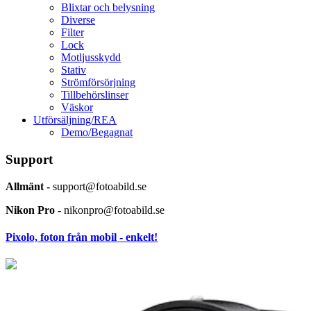
Blixtar och belysning
Diverse
Filter
Lock
Motljusskydd
Stativ
Strömförsörjning
Tillbehörslinser
Väskor
Utförsäljning/REA
Demo/Begagnat
Support
Allmänt -
support@fotoabild.se
Nikon Pro -
nikonpro@fotoabild.se
Pixolo, foton från mobil - enkelt!