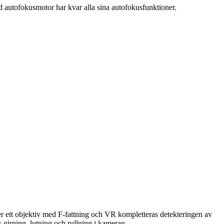
 autofokusmotor har kvar alla sina autofokusfunktioner.
r ett objektiv med F-fattning och VR kompletteras detekteringen av
girning, lutning och rullning i kameran.