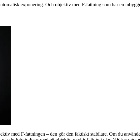
automatisk exponering. Och objektiv med F-fattning som har en inbyggd
ektiv med F-fattningen – den gör den faktiskt stabilare. Om du använde
när du fotograferar med ett objektiv med F-fattning utan VR korrigeras 