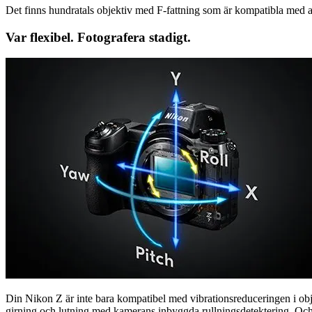
Det finns hundratals objektiv med F-fattning som är kompatibla med 
Var flexibel. Fotografera stadigt.
Din Nikon Z är inte bara kompatibel med vibrationsreduceringen i obj
girning och lutning med kamerans inbyggda rullningsdetektering. Och 