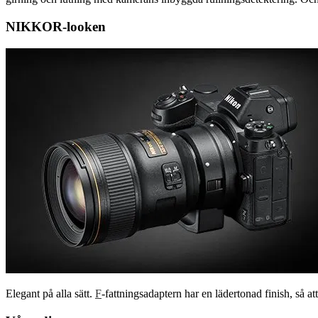
NIKKOR-looken
Elegant på alla sätt.
F
-fattningsadaptern har en lädertonad finish, så 