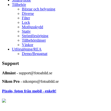
SmartPhone
Tillbehör
Blixtar och belysning
Diverse
Filter
Lock
Motljusskydd
Stativ
Strömförsörjning
Tillbehörslinser
Väskor
Utförsäljning/REA
Demo/Begagnat
Support
Allmänt -
support@fotoabild.se
Nikon Pro -
nikonpro@fotoabild.se
Pixolo, foton från mobil - enkelt!