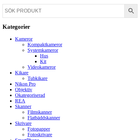
Kategorier
Kameror
Kompaktkameror
Systemkameror
Hus
Kit
Videokameror
Kikare
Tubkikare
Nikon Pro
Objektiv
Okategoriserad
REA
Skanner
Filmskanner
Flatbäddskanner
Skrivare
Fotopapper
Fotoskrivare