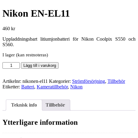
Nikon EN-EL11
460
kr
Uppladdningsbart litiumjonbatteri för Nikon Coolpix S550 och
S560.
I lager (kan restnoteras)
Nikon
Lägg till i varukorg
EN-
EL11
mängd
Artikelnr:
nikonen-el11
Kategorier:
Strömförsörjning
,
Tillbehör
Etiketter:
Batteri
,
Kameratillbehör
,
Nikon
Teknisk info
Tillbehör
Ytterligare information