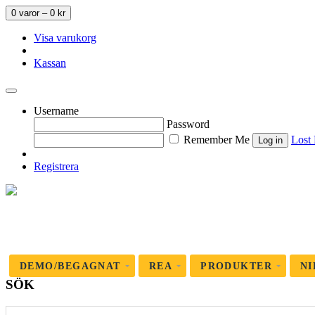
0 varor –
0
kr
Visa varukorg
Kassan
Username
Password
Remember Me
Lost
Registrera
DEMO/BEGAGNAT
REA
PRODUKTER
NI
SÖK