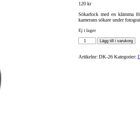
120
kr
Sökarlock med en klämma för 
kamerans sökare under fotograf
Ej i lager
Nikon
Lägg till i varukorg
DK-
26
mängd
Artikelnr:
DK-26
Kategorier:
D