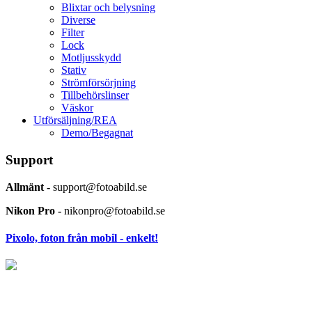
Blixtar och belysning
Diverse
Filter
Lock
Motljusskydd
Stativ
Strömförsörjning
Tillbehörslinser
Väskor
Utförsäljning/REA
Demo/Begagnat
Support
Allmänt -
support@fotoabild.se
Nikon Pro -
nikonpro@fotoabild.se
Pixolo, foton från mobil - enkelt!