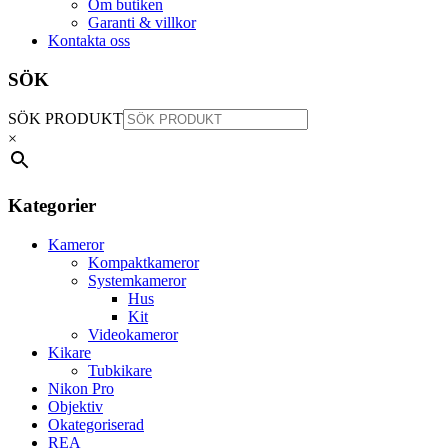
Om butiken
Garanti & villkor
Kontakta oss
SÖK
SÖK PRODUKT
×
Kategorier
Kameror
Kompaktkameror
Systemkameror
Hus
Kit
Videokameror
Kikare
Tubkikare
Nikon Pro
Objektiv
Okategoriserad
REA