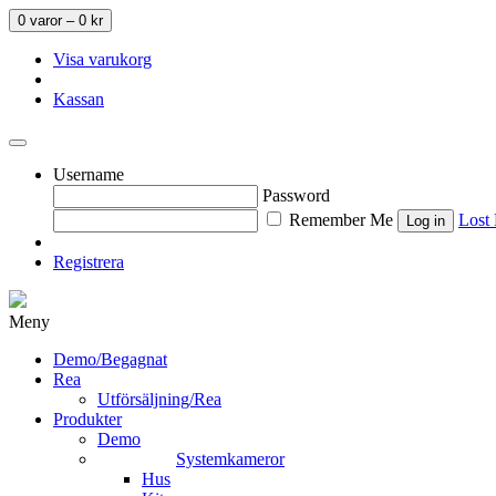
0 varor –
0
kr
Visa varukorg
Kassan
Username
Password
Remember Me
Lost
Registrera
Meny
Demo/Begagnat
Rea
Utförsäljning/Rea
Produkter
Demo
Systemkameror
Hus