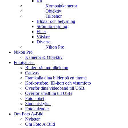
Kit
Kompaktkameror
Objektiv
Tillbehör
Blixtar och belysning
Strömförsörjning
Filter
Väskor
Diverse
Nikon Pro
Nikon Pro
Kameror & Objektiv
Fototjänster
Bilder från mobiltelefon
Canvas
Framkalla dina bilder på en timme
Körkortsfoto, ID-kort och visumfoto
Överför dina videoband till USB.
Överför smalfilm till USB
Fotolabbet
Studentskyltar
Fotokalender
Om Foto A-Bild
Nyheter
Om Foto A-Bild