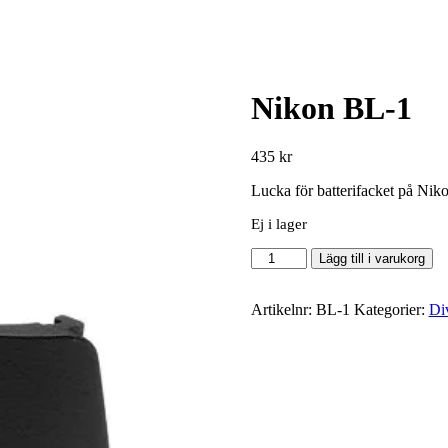
Nikon BL-1
435
kr
Lucka för batterifacket på N
Ej i lager
Nikon
Lägg till i varukorg
BL-
1
mängd
Artikelnr:
BL-1
Kategorier:
Di