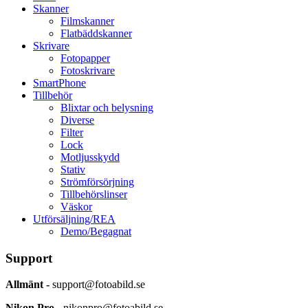
Skanner
Filmskanner
Flatbäddskanner
Skrivare
Fotopapper
Fotoskrivare
SmartPhone
Tillbehör
Blixtar och belysning
Diverse
Filter
Lock
Motljusskydd
Stativ
Strömförsörjning
Tillbehörslinser
Väskor
Utförsäljning/REA
Demo/Begagnat
Support
Allmänt -
support@fotoabild.se
Nikon Pro -
nikonpro@fotoabild.se