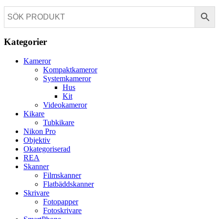
Kategorier
Kameror
Kompaktkameror
Systemkameror
Hus
Kit
Videokameror
Kikare
Tubkikare
Nikon Pro
Objektiv
Okategoriserad
REA
Skanner
Filmskanner
Flatbäddskanner
Skrivare
Fotopapper
Fotoskrivare