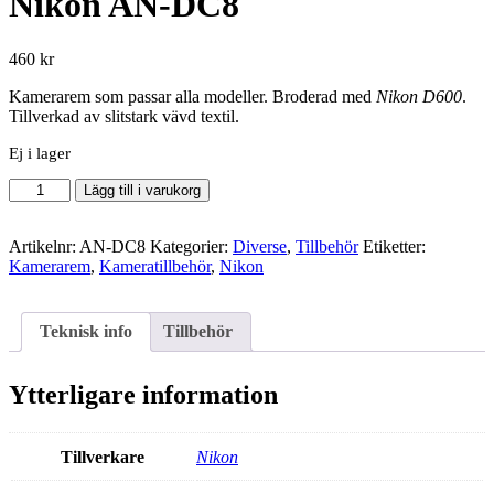
Nikon AN-DC8
460
kr
Kamerarem som passar alla modeller. Broderad med
Nikon D600
.
Tillverkad av slitstark vävd textil.
Ej i lager
Nikon
Lägg till i varukorg
AN-
DC8
mängd
Artikelnr:
AN-DC8
Kategorier:
Diverse
,
Tillbehör
Etiketter:
Kamerarem
,
Kameratillbehör
,
Nikon
Teknisk info
Tillbehör
Ytterligare information
Tillverkare
Nikon