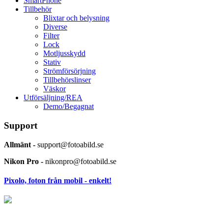
SmartPhone
Tillbehör
Blixtar och belysning
Diverse
Filter
Lock
Motljusskydd
Stativ
Strömförsörjning
Tillbehörslinser
Väskor
Utförsäljning/REA
Demo/Begagnat
Support
Allmänt -
support@fotoabild.se
Nikon Pro -
nikonpro@fotoabild.se
Pixolo, foton från mobil - enkelt!