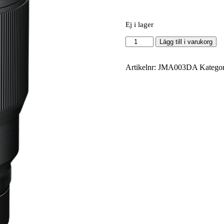
Ej i lager
Nikkor
Lägg till i varukorg
Z
50mm
f/1.2
Artikelnr:
JMA003DA
Kategor
S
mängd