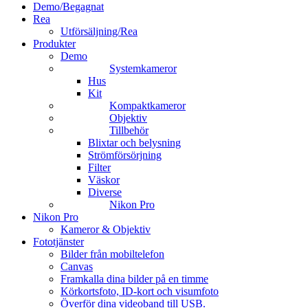
Demo/Begagnat
Rea
Utförsäljning/Rea
Produkter
Demo
Systemkameror
Hus
Kit
Kompaktkameror
Objektiv
Tillbehör
Blixtar och belysning
Strömförsörjning
Filter
Väskor
Diverse
Nikon Pro
Nikon Pro
Kameror & Objektiv
Fototjänster
Bilder från mobiltelefon
Canvas
Framkalla dina bilder på en timme
Körkortsfoto, ID-kort och visumfoto
Överför dina videoband till USB.