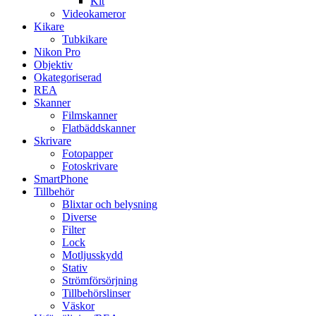
Kit
Videokameror
Kikare
Tubkikare
Nikon Pro
Objektiv
Okategoriserad
REA
Skanner
Filmskanner
Flatbäddskanner
Skrivare
Fotopapper
Fotoskrivare
SmartPhone
Tillbehör
Blixtar och belysning
Diverse
Filter
Lock
Motljusskydd
Stativ
Strömförsörjning
Tillbehörslinser
Väskor