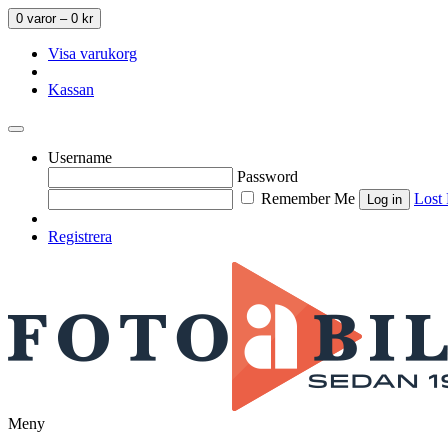
0 varor –
0
kr
Visa varukorg
Kassan
Username
Password
Remember Me
Lost
Registrera
Meny