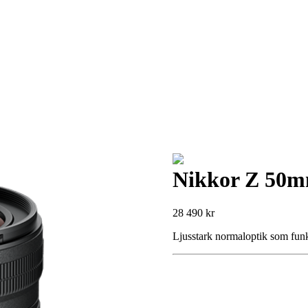
Nikkor Z 50mm
28 490
kr
Ljusstark normaloptik som funka