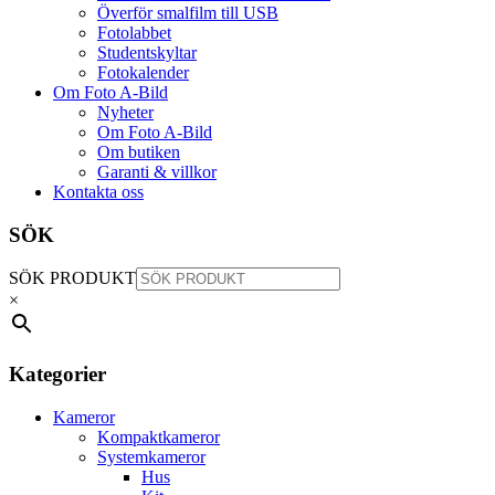
Överför smalfilm till USB
Fotolabbet
Studentskyltar
Fotokalender
Om Foto A-Bild
Nyheter
Om Foto A-Bild
Om butiken
Garanti & villkor
Kontakta oss
SÖK
SÖK PRODUKT
×
Kategorier
Kameror
Kompaktkameror
Systemkameror
Hus