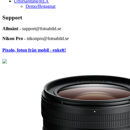
Utförsäljning/REA
Demo/Begagnat
Support
Allmänt -
support@fotoabild.se
Nikon Pro -
nikonpro@fotoabild.se
Pixolo, foton från mobil - enkelt!