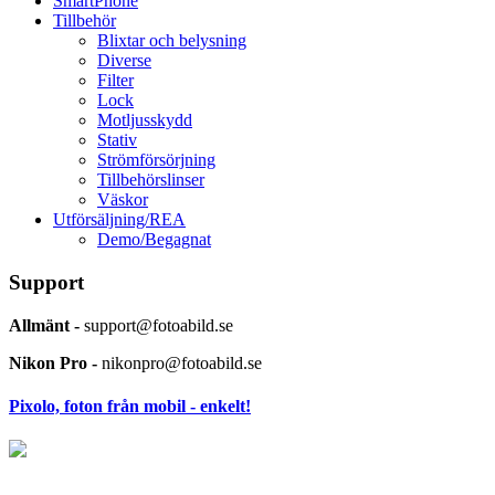
SmartPhone
Tillbehör
Blixtar och belysning
Diverse
Filter
Lock
Motljusskydd
Stativ
Strömförsörjning
Tillbehörslinser
Väskor
Utförsäljning/REA
Demo/Begagnat
Support
Allmänt -
support@fotoabild.se
Nikon Pro -
nikonpro@fotoabild.se
Pixolo, foton från mobil - enkelt!