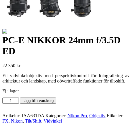
PC-E NIKKOR 24mm f/3.5D
ED
22 350
kr
Ett vidvinkelobjektiv med perspektivkontroll för fotografering av
arkitektur och landskap, med oöverträffade funktioner för tilt-shift.
Ej i lager
PC-
Lägg till i varukorg
E
NIKKOR
24mm
Artikelnr:
JAA631DA
Kategorier:
Nikon Pro
,
Objektiv
Etiketter:
f/3.5D
FX
,
Nikon
,
Tilt/Shift
,
Vidvinkel
ED
mängd