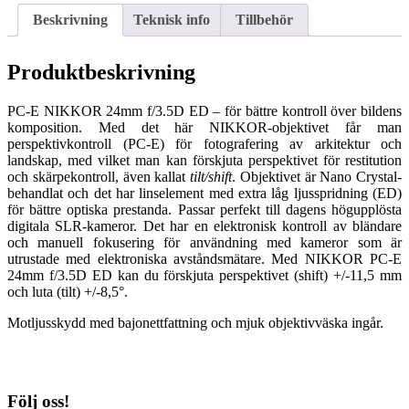
Beskrivning
Teknisk info
Tillbehör
Produktbeskrivning
PC-E NIKKOR 24mm f/3.5D ED – för bättre kontroll över bildens
komposition. Med det här NIKKOR-objektivet får man
perspektivkontroll (PC-E) för fotografering av arkitektur och
landskap, med vilket man kan förskjuta perspektivet för restitution
och skärpekontroll, även kallat
tilt/shift
. Objektivet är Nano Crystal-
behandlat och det har linselement med extra låg ljusspridning (ED)
för bättre optiska prestanda. Passar perfekt till dagens högupplösta
digitala SLR-kameror. Det har en elektronisk kontroll av bländare
och manuell fokusering för användning med kameror som är
utrustade med elektroniska avståndsmätare. Med NIKKOR PC-E
24mm f/3.5D ED kan du förskjuta perspektivet (shift) +/-11,5 mm
och luta (tilt) +/-8,5°.
Motljusskydd med bajonettfattning och mjuk objektivväska ingår.
Följ oss!