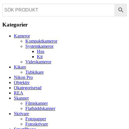
Kategorier
Kameror
Kompaktkameror
Systemkameror
Hus
Kit
Videokameror
Kikare
Tubkikare
Nikon Pro
Objektiv
Okategoriserad
REA
Skanner
Filmskanner
Flatbäddskanner
Skrivare
Fotopapper
Fotoskrivare