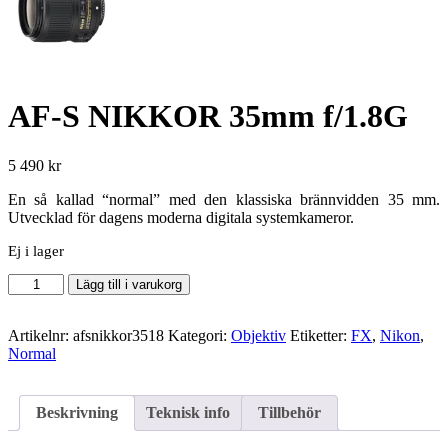
AF-S NIKKOR 35mm f/1.8G
5 490
kr
En så kallad “normal” med den klassiska brännvidden 35 mm.
Utvecklad för dagens moderna digitala systemkameror.
Ej i lager
AF-
Lägg till i varukorg
S
NIKKOR
35mm
Artikelnr:
afsnikkor3518
Kategori:
Objektiv
Etiketter:
FX
,
Nikon
,
f/1.8G
Normal
mängd
Beskrivning
Teknisk info
Tillbehör