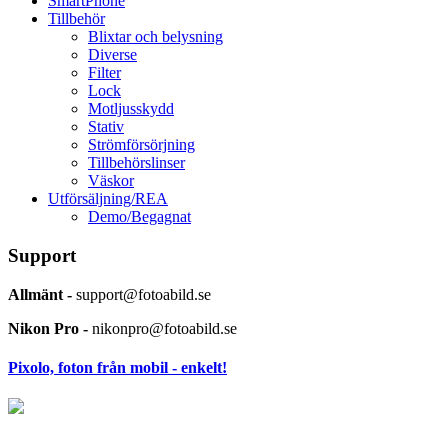
SmartPhone
Tillbehör
Blixtar och belysning
Diverse
Filter
Lock
Motljusskydd
Stativ
Strömförsörjning
Tillbehörslinser
Väskor
Utförsäljning/REA
Demo/Begagnat
Support
Allmänt -
support@fotoabild.se
Nikon Pro -
nikonpro@fotoabild.se
Pixolo, foton från mobil - enkelt!