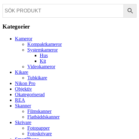
Kategorier
Kameror
Kompaktkameror
Systemkameror
Hus
Kit
Videokameror
Kikare
Tubkikare
Nikon Pro
Objektiv
Okategoriserad
REA
Skanner
Filmskanner
Flatbäddskanner
Skrivare
Fotopapper
Fotoskrivare