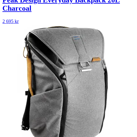
Peak Design Everyday Backpack 20L
Charcoal
2 695
kr