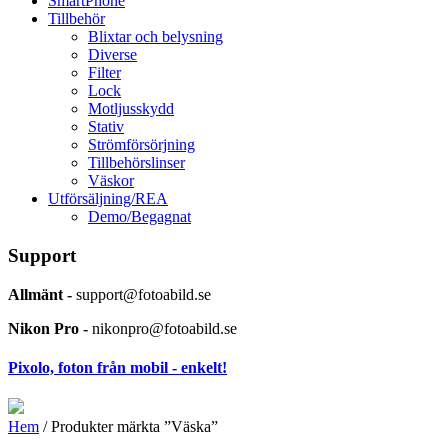
SmartPhone
Tillbehör
Blixtar och belysning
Diverse
Filter
Lock
Motljusskydd
Stativ
Strömförsörjning
Tillbehörslinser
Väskor
Utförsäljning/REA
Demo/Begagnat
Support
Allmänt -
support@fotoabild.se
Nikon Pro -
nikonpro@fotoabild.se
Pixolo, foton från mobil - enkelt!
Hem
/ Produkter märkta ”Väska”