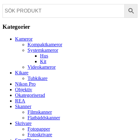
Kategorier
Kameror
Kompaktkameror
Systemkameror
Hus
Kit
Videokameror
Kikare
Tubkikare
Nikon Pro
Objektiv
Okategoriserad
REA
Skanner
Filmskanner
Flatbäddskanner
Skrivare
Fotopapper
Fotoskrivare