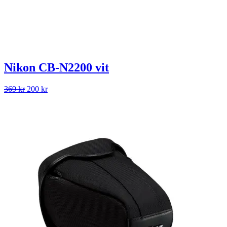
Nikon CB-N2200 vit
Det
Det
369
kr
200
kr
ursprungliga
nuvarande
priset
priset
var:
är:
369 kr.
200 kr.