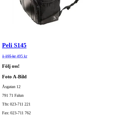
Peli S145
Det
Det
1 195
kr
495
kr
ursprungliga
nuvarande
priset
priset
Följ oss!
var:
är:
1
495 kr.
Foto A-Bild
195 kr.
Åsgatan 12
791 71 Falun
Tfn: 023-711 221
Fax: 023-711 762