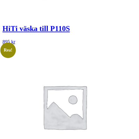
HiTi väska till P110S
895
kr
Rea!