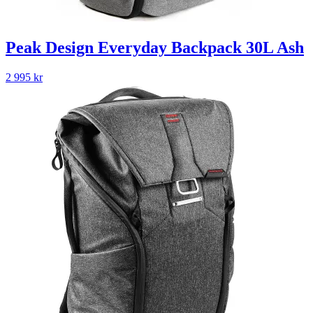
Peak Design Everyday Backpack 30L Ash
2 995
kr