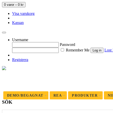
0 varor –
0
kr
Visa varukorg
Kassan
Username
Password
Remember Me
Lost
Registrera
DEMO/BEGAGNAT
REA
PRODUKTER
NI
SÖK