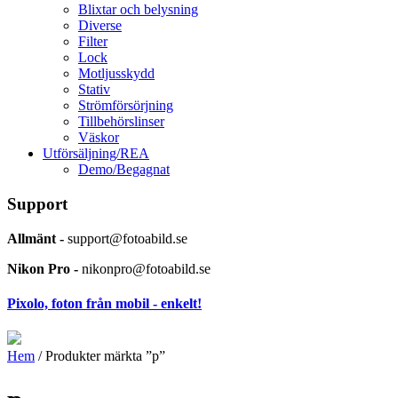
Blixtar och belysning
Diverse
Filter
Lock
Motljusskydd
Stativ
Strömförsörjning
Tillbehörslinser
Väskor
Utförsäljning/REA
Demo/Begagnat
Support
Allmänt -
support@fotoabild.se
Nikon Pro -
nikonpro@fotoabild.se
Pixolo, foton från mobil - enkelt!
Hem
/ Produkter märkta ”p”