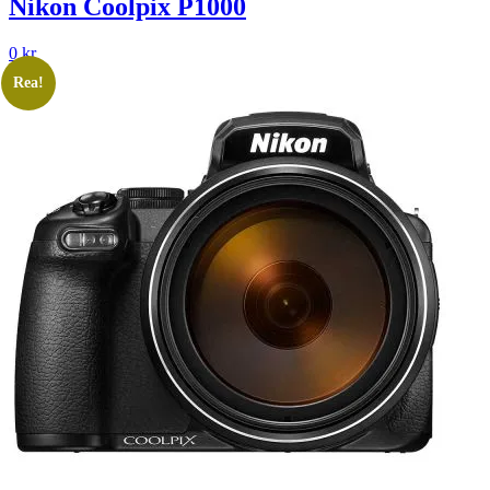
Nikon Coolpix P1000
0
kr
Rea!