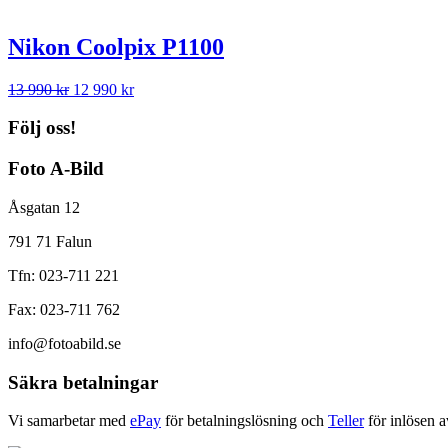
Nikon Coolpix P1100
Det
Det
13 990
kr
12 990
kr
ursprungliga
nuvarande
priset
priset
Följ oss!
var:
är:
13
12
Foto A-Bild
990 kr.
990 kr.
Åsgatan 12
791 71 Falun
Tfn: 023-711 221
Fax: 023-711 762
info@fotoabild.se
Säkra betalningar
Vi samarbetar med
ePay
för betalningslösning och
Teller
för inlösen a