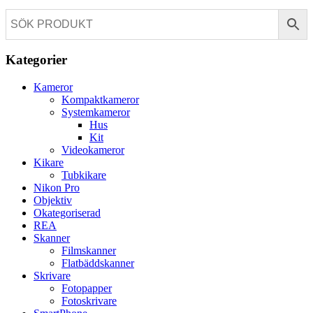
Kategorier
Kameror
Kompaktkameror
Systemkameror
Hus
Kit
Videokameror
Kikare
Tubkikare
Nikon Pro
Objektiv
Okategoriserad
REA
Skanner
Filmskanner
Flatbäddskanner
Skrivare
Fotopapper
Fotoskrivare