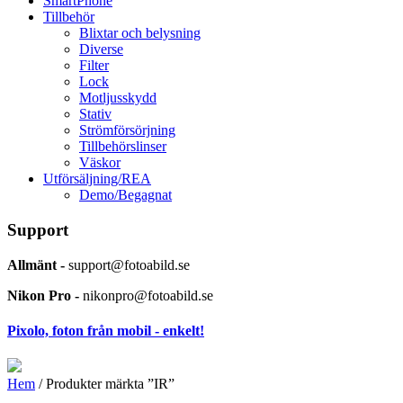
SmartPhone
Tillbehör
Blixtar och belysning
Diverse
Filter
Lock
Motljusskydd
Stativ
Strömförsörjning
Tillbehörslinser
Väskor
Utförsäljning/REA
Demo/Begagnat
Support
Allmänt -
support@fotoabild.se
Nikon Pro -
nikonpro@fotoabild.se
Pixolo, foton från mobil - enkelt!
Hem
/ Produkter märkta ”IR”