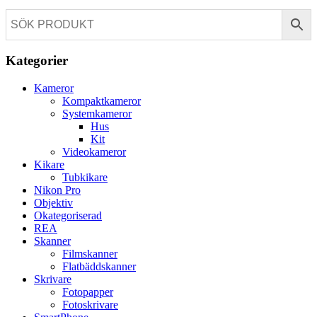
Kategorier
Kameror
Kompaktkameror
Systemkameror
Hus
Kit
Videokameror
Kikare
Tubkikare
Nikon Pro
Objektiv
Okategoriserad
REA
Skanner
Filmskanner
Flatbäddskanner
Skrivare
Fotopapper
Fotoskrivare