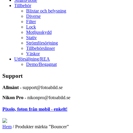
SmartPhone
Tillbehör
Blixtar och belysning
Diverse
Filter
Lock
Motljusskydd
Stativ
Strömförsörjning
Tillbehörslinser
Väskor
Utförsäljning/REA
Demo/Begagnat
Support
Allmänt -
support@fotoabild.se
Nikon Pro -
nikonpro@fotoabild.se
Pixolo, foton från mobil - enkelt!
Hem
/ Produkter märkta ”Bouncer”