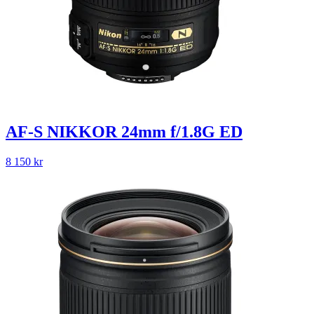
AF-S NIKKOR 24mm f/1.8G ED
8 150
kr