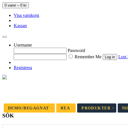
0 varor –
0
kr
Visa varukorg
Kassan
Username
Password
Remember Me
Lost
Registrera
DEMO/BEGAGNAT
REA
PRODUKTER
NI
SÖK