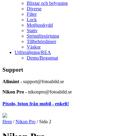
Blixtar och belysning
Diverse
Filter
Lock
Motljusskydd
Stativ
Strömförsörjning
Tillbehörslinser
Väskor
Utförsäljning/REA
Demo/Begagnat
Support
Allmänt -
support@fotoabild.se
Nikon Pro -
nikonpro@fotoabild.se
Pixolo, foton från mobil - enkelt!
Hem
/
Nikon Pro
/ Sida 2