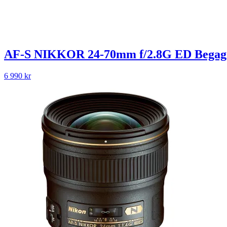
AF-S NIKKOR 24-70mm f/2.8G ED Begag
6 990
kr