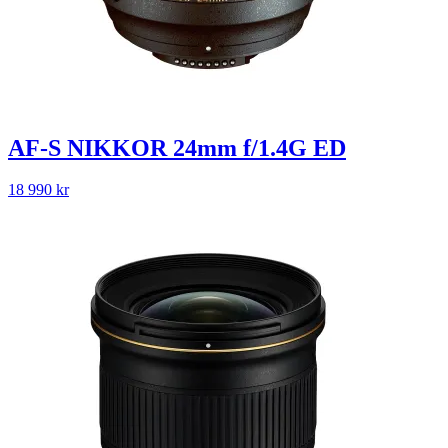
AF-S NIKKOR 24mm f/1.4G ED
18 990
kr