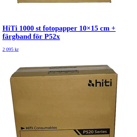
HiTi 1000 st fotopapper 10×15 cm +
färgband för P52x
2 095
kr