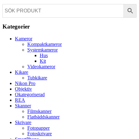
Kategorier
Kameror
Kompaktkameror
Systemkameror
Hus
Kit
Videokameror
Kikare
Tubkikare
Nikon Pro
Objektiv
Okategoriserad
REA
Skanner
Filmskanner
Flatbäddskanner
Skrivare
Fotopapper
Fotoskrivare