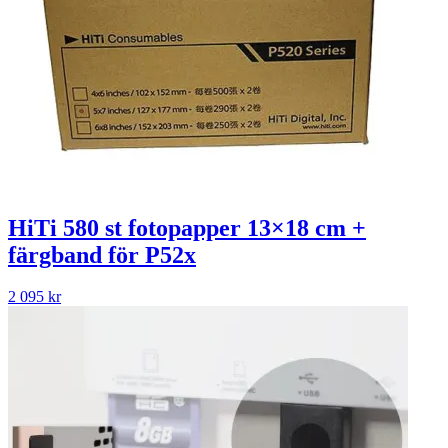
HiTi 580 st fotopapper 13×18 cm +
färgband för P52x
2 095
kr