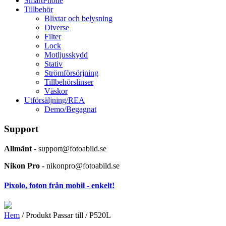
SmartPhone
Tillbehör
Blixtar och belysning
Diverse
Filter
Lock
Motljusskydd
Stativ
Strömförsörjning
Tillbehörslinser
Väskor
Utförsäljning/REA
Demo/Begagnat
Support
Allmänt -
support@fotoabild.se
Nikon Pro -
nikonpro@fotoabild.se
Pixolo, foton från mobil - enkelt!
Hem
/ Produkt Passar till / P520L