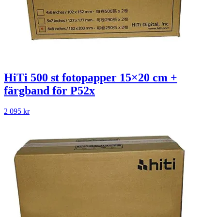
HiTi 500 st fotopapper 15×20 cm +
färgband för P52x
2 095
kr