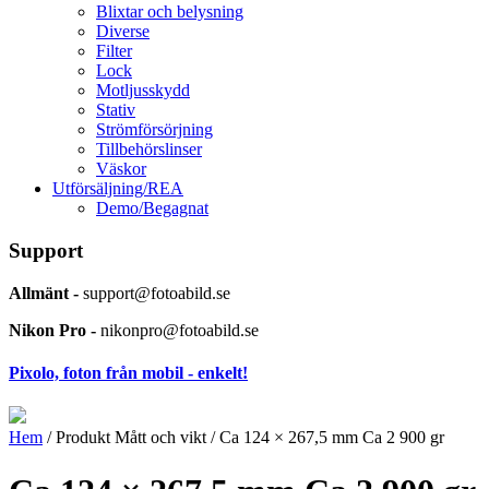
Blixtar och belysning
Diverse
Filter
Lock
Motljusskydd
Stativ
Strömförsörjning
Tillbehörslinser
Väskor
Utförsäljning/REA
Demo/Begagnat
Support
Allmänt -
support@fotoabild.se
Nikon Pro -
nikonpro@fotoabild.se
Pixolo, foton från mobil - enkelt!
Hem
/ Produkt Mått och vikt / Ca 124 × 267,5 mm Ca 2 900 gr