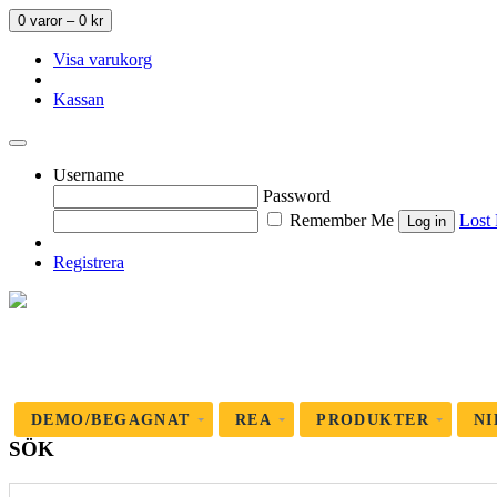
0 varor –
0
kr
Visa varukorg
Kassan
Username
Password
Remember Me
Lost
Registrera
DEMO/BEGAGNAT
REA
PRODUKTER
NI
SÖK