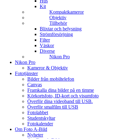
Hus
Kit
Kompaktkameror
Objektiv
Tillbehör
Blixtar och belysning
Strömförsörjning
Filter
Väskor
Diverse
Nikon Pro
Nikon Pro
Kameror & Objektiv
Fototjänster
Bilder från mobiltelefon
Canvas
Framkalla dina bilder på en timme
Körkortsfoto, ID-kort och visumfoto
Överför dina videoband till USB.
Överför smalfilm till USB
Fotolabbet
Studentskyltar
Fotokalender
Om Foto A-Bild
Nyheter