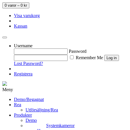
0 varor –
0
kr
Visa varukorg
Kassan
Username
Password
Remember Me
Lost Password?
Registrera
Meny
Demo/Begagnat
Rea
Utförsäljning/Rea
Produkter
Demo
Systemkameror