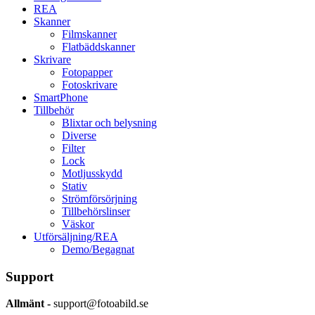
REA
Skanner
Filmskanner
Flatbäddskanner
Skrivare
Fotopapper
Fotoskrivare
SmartPhone
Tillbehör
Blixtar och belysning
Diverse
Filter
Lock
Motljusskydd
Stativ
Strömförsörjning
Tillbehörslinser
Väskor
Utförsäljning/REA
Demo/Begagnat
Support
Allmänt -
support@fotoabild.se