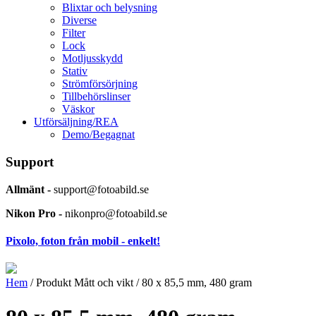
Blixtar och belysning
Diverse
Filter
Lock
Motljusskydd
Stativ
Strömförsörjning
Tillbehörslinser
Väskor
Utförsäljning/REA
Demo/Begagnat
Support
Allmänt -
support@fotoabild.se
Nikon Pro -
nikonpro@fotoabild.se
Pixolo, foton från mobil - enkelt!
Hem
/ Produkt Mått och vikt / 80 x 85,5 mm, 480 gram