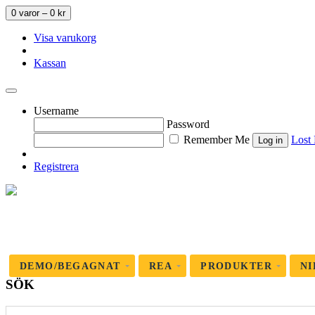
0 varor –
0
kr
Visa varukorg
Kassan
Username
Password
Remember Me
Lost
Registrera
DEMO/BEGAGNAT
REA
PRODUKTER
NI
SÖK