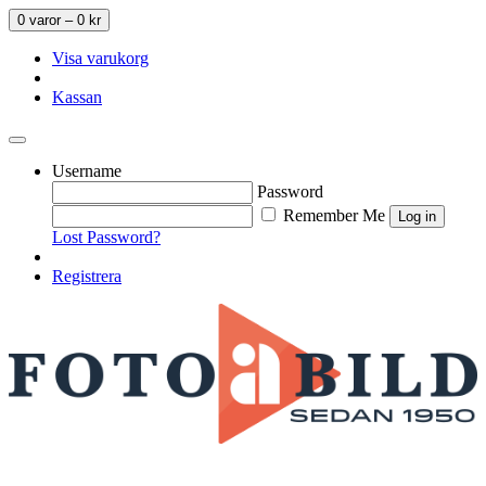
0 varor –
0
kr
Visa varukorg
Kassan
Username
Password
Remember Me
Lost Password?
Registrera