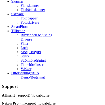
Skanner
Filmskanner
Flatbäddskanner
Skrivare
Fotopapper
Fotoskrivare
SmartPhone
Tillbehör
Blixtar och belysning
Diverse
Filter
Lock
Motljusskydd
Stativ
Strömförsörjning
Tillbehörslinser
Väskor
Utförsäljning/REA
Demo/Begagnat
Support
Allmänt -
support@fotoabild.se
Nikon Pro -
nikonpro@fotoabild.se