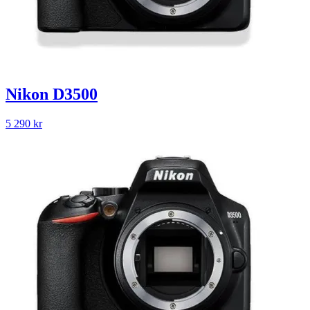
Nikon D3500
5 290
kr