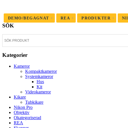
DEMO/BEGAGNAT
REA
PRODUKTER
NI
SÖK
Kategorier
Kameror
Kompaktkameror
Systemkameror
Hus
Kit
Videokameror
Kikare
Tubkikare
Nikon Pro
Objektiv
Okategoriserad
REA
Skanner