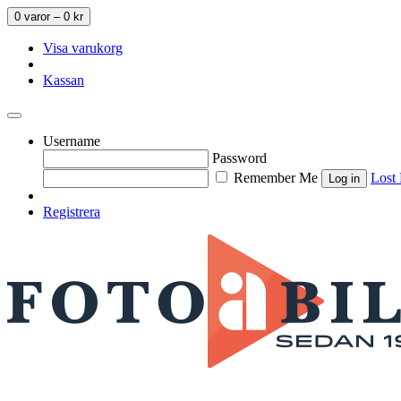
0 varor –
0
kr
Visa varukorg
Kassan
Username
Password
Remember Me
Lost
Registrera