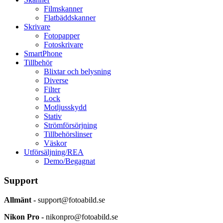
Filmskanner
Flatbäddskanner
Skrivare
Fotopapper
Fotoskrivare
SmartPhone
Tillbehör
Blixtar och belysning
Diverse
Filter
Lock
Motljusskydd
Stativ
Strömförsörjning
Tillbehörslinser
Väskor
Utförsäljning/REA
Demo/Begagnat
Support
Allmänt -
support@fotoabild.se
Nikon Pro -
nikonpro@fotoabild.se