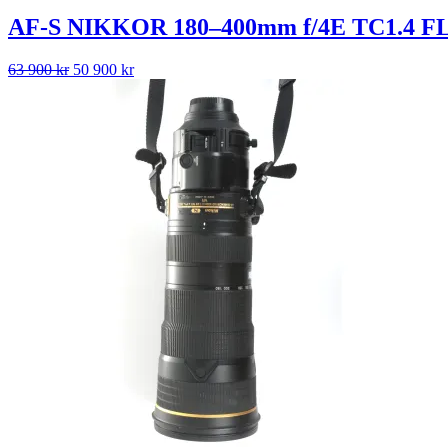
AF-S NIKKOR 180–400mm f/4E TC1.4 FL
Det
Det
63 900
kr
50 900
kr
ursprungliga
nuvarande
priset
priset
var:
är:
63
50
900 kr.
900 kr.