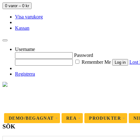
0 varor –
0
kr
Visa varukorg
Kassan
Username
Password
Remember Me
Lost
Registrera
DEMO/BEGAGNAT
REA
PRODUKTER
NI
SÖK