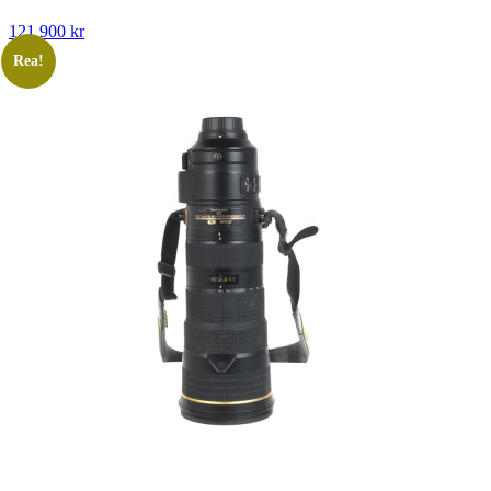
121 900
kr
Rea!