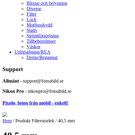
Blixtar och belysning
Diverse
Filter
Lock
Motljusskydd
Stativ
Strömförsörjning
Tillbehörslinser
Väskor
Utförsäljning/REA
Demo/Begagnat
Support
Allmänt -
support@fotoabild.se
Nikon Pro -
nikonpro@fotoabild.se
Pixolo, foton från mobil - enkelt!
Hem
/ Produkt Filterstorlek / 40,5 mm